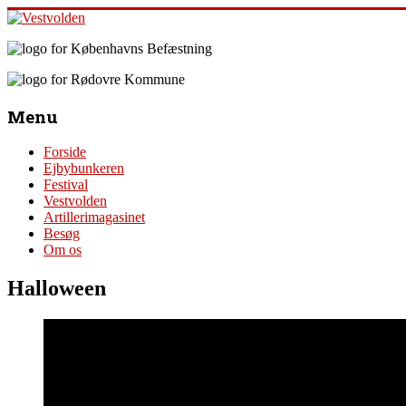
Skip
to
content
Vestvolden
Velkommen
til
Menu
Oplevelsescenter
Vestvolden
Forside
Ejbybunkeren
Festival
Vestvolden
Artillerimagasinet
Besøg
Om os
Halloween