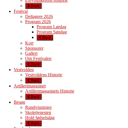
Ejbybunkerens Historie
Back
Festival
Deltagere 2026
Program 2026
Program Lørdag
Program Søndag
Back
Kort
Sponsorer
Galleri
Om Festivalen
Back
Vestvolden
Vestvoldens Historie
Back
Artillerimagasinet
Artillerimagasinets Historie
Back
Besøg
Rundvisninger
Skoletjenesten
Hold fødselsdag
Back