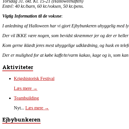
Torsdag 31. okt. Kl. 15-21 (Halloweenaften)
Entré: 40 kr./barn, 60 kr./voksen, 50 kr./pens.
Vigtig Information til de voksne
:
I anledning af Halloween har vi gjort Ejbybunkeren uhyggelig med lyd, 
Der vil IKKE være nogen, som bevidst skræmmer jer og der er heller i
Kom gerne iklædt jeres mest uhyggelige udklædning, og husk en tele
Der er mulighed for at købe kaffe/te/varm kakao, kage og is, som ka
Aktiviteter
Krigshistorisk Festival
Læs mere →
Teambuilding
Nyt...
Læs mere →
Ejbybunkeren