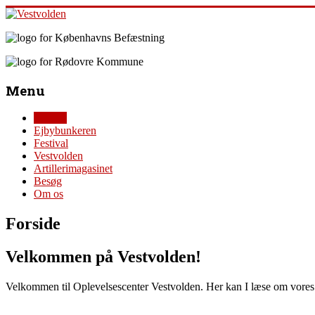
Skip
to
content
Vestvolden
Velkommen
Menu
til
Oplevelsescenter
Forside
Vestvolden
Ejbybunkeren
Festival
Vestvolden
Artillerimagasinet
Besøg
Om os
Forside
Velkommen på Vestvolden!
Velkommen til Oplevelsescenter Vestvolden. Her kan I læse om vores 