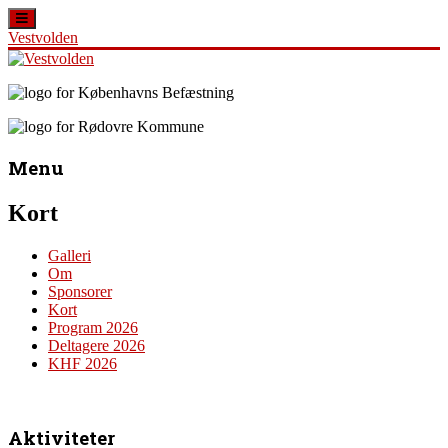
Vestvolden
Skip
to
content
Vestvolden
Velkommen
til
Menu
Oplevelsescenter
Vestvolden
Kort
Galleri
Om
Sponsorer
Kort
Program 2026
Deltagere 2026
KHF 2026
Aktiviteter