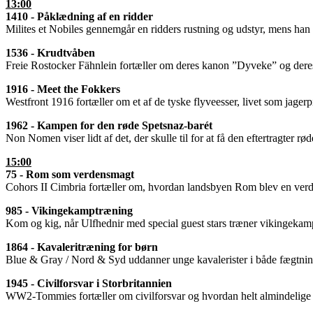
13:00
1410 - Påklædning af en ridder
Milites et Nobiles gennemgår en ridders rustning og udstyr, mens han
1536 - Krudtvåben
Freie Rostocker Fähnlein fortæller om deres kanon ”Dyveke” og dere
1916 - Meet the Fokkers
Westfront 1916 fortæller om et af de tyske flyveesser, livet som jage
1962 - Kampen for den røde Spetsnaz-barét
Non Nomen viser lidt af det, der skulle til for at få den eftertragter r
15:00
75 - Rom som verdensmagt
Cohors II Cimbria fortæller om, hvordan landsbyen Rom blev en verde
985 - Vikingekamptræning
Kom og kig, når Ulfhednir med special guest stars træner vikingekamp
1864 - Kavaleritræning for børn
Blue & Gray / Nord & Syd uddanner unge kavalerister i både fægtning
1945 - Civilforsvar i Storbritannien
WW2-Tommies fortæller om civilforsvar og hvordan helt almindelige bo