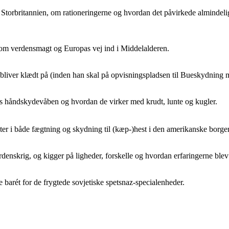
orbritannien, om rationeringerne og hvordan det påvirkede almindel
som verdensmagt og Europas vej ind i Middelalderen.
 bliver klædt på (inden han skal på opvisningspladsen til Bueskydning 
s håndskydevåben og hvordan de virker med krudt, lunte og kugler.
 i både fægtning og skydning til (kæp-)hest i den amerikanske borger
enskrig, og kigger på ligheder, forskelle og hvordan erfaringerne blev
de barét for de frygtede sovjetiske spetsnaz-specialenheder.