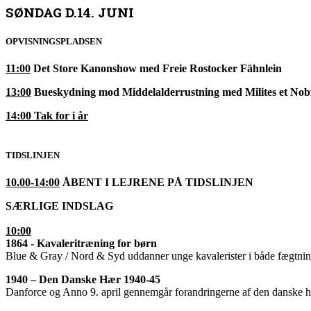
SØNDAG D.14. JUNI
OPVISNINGSPLADSEN
11:00
Det Store Kanonshow med Freie Rostocker Fähnlein
13:00
Bueskydning mod Middelalderrustning med Milites et Nobi
14:00 Tak for i år
TIDSLINJEN
10.00-14:00
ÅBENT I LEJRENE PÅ TIDSLINJEN
SÆRLIGE INDSLAG
10:00
1864 - Kavaleritræning for børn
Blue & Gray / Nord & Syd uddanner unge kavalerister i både fægtning
1940 – Den Danske Hær 1940-45
Danforce og Anno 9. april gennemgår forandringerne af den danske hæ