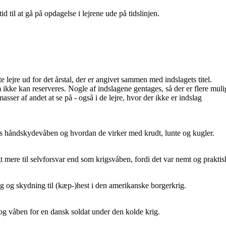
 til at gå på opdagelse i lejrene ude på tidslinjen.
te lejre ud for det årstal, der er angivet sammen med indslagets titel.
m ikke kan reserveres. Nogle af indslagene gentages, så der er flere mul
masser af andet at se på - også i de lejre, hvor der ikke er indslag
s håndskydevåben og hvordan de virker med krudt, lunte og kugler.
mere til selvforsvar end som krigsvåben, fordi det var nemt og praktis
 og skydning til (kæp-)hest i den amerikanske borgerkrig.
og våben for en dansk soldat under den kolde krig.