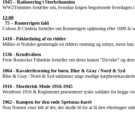
1945 – Rationering i Storbritannien
WW2Tommies fortæller om, hvordan krigen begrænsede hverdagen i St
12:00
75 – Romerrigets fald
Cohors II Cimbria fortæller om Romerrigets opløsning efter 1000 år 
1410 - Påklædning af en ridder
Milites et Nobiles gennemgår en ridders rustning og udstyr, mens han
1536 - Krudtvåben
Freie Rostocker Fähnlein fortæller om deres kanon ”Dyveke” og dere
1864 - Kavaleritræning for børn, Blue & Gray / Nord & Syd
Blue & Gray / Nord & Syd uddanner unge modige kæphestekavalerister
1916 - Morderisk Mode 1916-1945
Westfront 1916 & Regimentet præsenterer tyske soldater fra begge verd
1962 - Kampen for den røde Spetsnaz-barét
Non Nomen viser lidt af det, der skulle til for at få den eftertragter rø