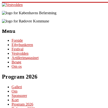
Skip
to
content
Vestvolden
Velkommen
til
Menu
Oplevelsescenter
Vestvolden
Forside
Ejbybunkeren
Festival
Vestvolden
Artillerimagasinet
Besøg
Om os
Program 2026
Galleri
Om
Sponsorer
Kort
Program 2026