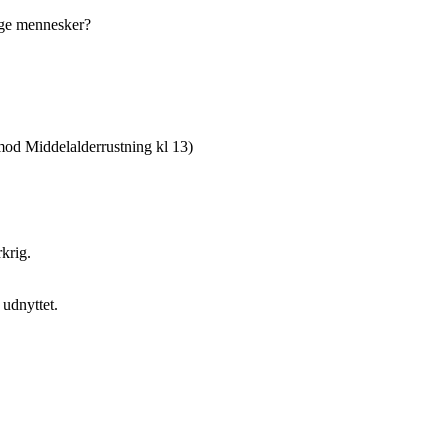
ige mennesker?
mod Middelalderrustning kl 13)
krig.
 udnyttet.