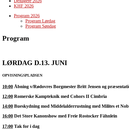
Deltagere 2026
KHF 2026
Program 2026
Program Lørdag
Program Søndag
Program
LØRDAG D.13. JUNI
OPVISNINGSPLADSEN
10:00
Åbning v/Rødovres Borgmester Britt Jensen og præsentation
12:0
0
Romerske Kampteknik med Cohors II Cimbria
14:00
Bueskydning mod Middelalderrustning med Milites et Nobi
16:00
Det Store Kanonshow med Freie Rostocker Fähnlein
17:00
Tak for i dag