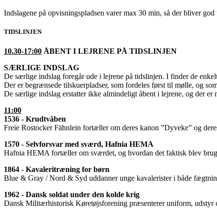
Indslagene på opvisningspladsen varer max 30 min, så der bliver god tid
TIDSLINJEN
10.30-17:00
ÅBENT I LEJRENE PÅ TIDSLINJEN
SÆRLIGE INDSLAG
De særlige indslag foregår ude i lejrene på tidslinjen. I finder de enkel
Der er begrænsede tilskuerpladser, som fordeles først til mølle, og so
De særlige indslag erstatter ikke almindeligt åbent i lejrene, og der er 
11:00
1536 - Krudtvåben
Freie Rostocker Fähnlein fortæller om deres kanon ”Dyveke” og dere
1570 - Selvforsvar med sværd, Hafnia HEMA
Hafnia HEMA fortæller om sværdet, og hvordan det faktisk blev brugt 
1864 - Kavaleritræning for børn
Blue & Gray / Nord & Syd uddanner unge kavalerister i både fægtning
1962 - Dansk soldat under den kolde krig
Dansk Militærhistorisk Køretøjsforening præsenterer uniform, udstyr 