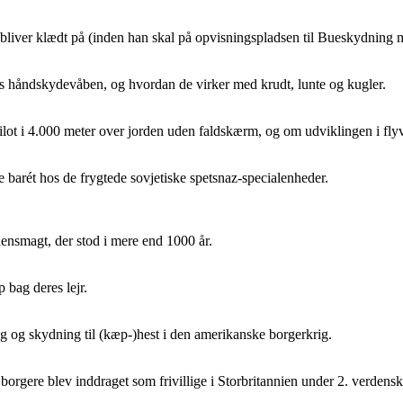
 bliver klædt på (inden han skal på opvisningspladsen til Bueskydning
s håndskydevåben, og hvordan de virker med krudt, lunte og kugler.
rpilot i 4.000 meter over jorden uden faldskærm, og om udviklingen i fl
øde barét hos de frygtede sovjetiske spetsnaz-specialenheder.
nsmagt, der stod i mere end 1000 år.
 bag deres lejr.
 og skydning til (kæp-)hest i den amerikanske borgerkrig.
rgere blev inddraget som frivillige i Storbritannien under 2. verdensk