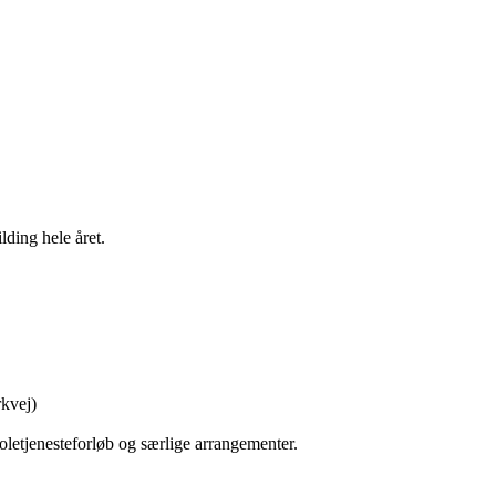
lding hele året.
kvej)
koletjenesteforløb og særlige arrangementer.