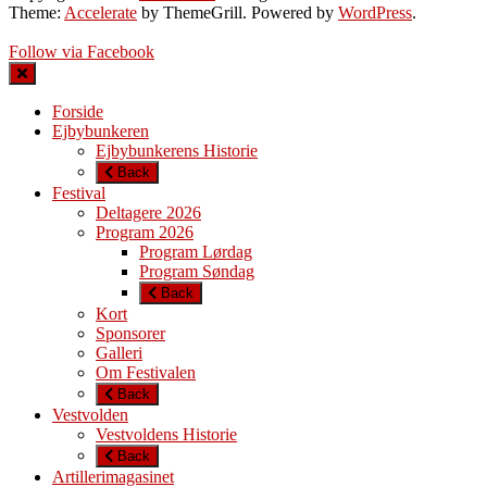
Theme:
Accelerate
by ThemeGrill. Powered by
WordPress
.
Follow via Facebook
Forside
Ejbybunkeren
Ejbybunkerens Historie
Back
Festival
Deltagere 2026
Program 2026
Program Lørdag
Program Søndag
Back
Kort
Sponsorer
Galleri
Om Festivalen
Back
Vestvolden
Vestvoldens Historie
Back
Artillerimagasinet