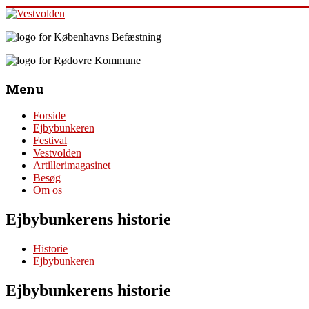
Skip
to
content
Vestvolden
Velkommen
til
Menu
Oplevelsescenter
Vestvolden
Forside
Ejbybunkeren
Festival
Vestvolden
Artillerimagasinet
Besøg
Om os
Ejbybunkerens historie
Historie
Ejbybunkeren
Ejbybunkerens historie