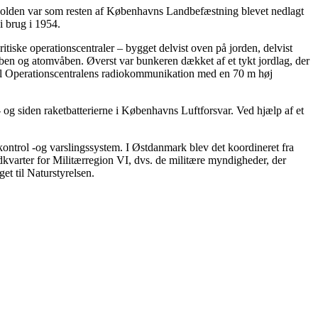
tvolden var som resten af Københavns Landbefæstning blevet nedlagt
i brug i 1954.
itiske operationscentraler – bygget delvist oven på jorden, delvist
åben og atomvåben. Øverst var bunkeren dækket af et tykt jordlag, der
r til Operationscentralens radiokommunikation med en 70 m høj
- og siden raketbatterierne i Københavns Luftforsvar. Ved hjælp af et
ontrol -og varslingssystem. I Østdanmark blev det koordineret fra
varter for Militærregion VI, dvs. de militære myndigheder, der
et til Naturstyrelsen.