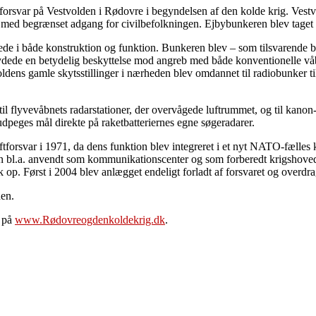
forsvar på Vestvolden i Rødovre i begyndelsen af den kolde krig. Ves
 med begrænset adgang for civilbefolkningen. Ejbybunkeren blev taget 
lede i både konstruktion og funktion. Bunkeren blev – som tilsvarende br
er ydede en betydelig beskyttelse mod angreb med både konventionelle v
stvoldens gamle skytsstillinger i nærheden blev omdannet til radiobunke
il flyvevåbnets radarstationer, der overvågede luftrummet, og til kanon
dpeges mål direkte på raketbatteriernes egne søgeradarer.
orsvar i 1971, da dens funktion blev integreret i et nyt NATO-fælles k
 bl.a. anvendt som kommunikationscenter og som forberedt krigshovedk
op. Først i 2004 blev anlægget endeligt forladt af forsvaret og overdrag
en.
e på
www.Rødovreogdenkoldekrig.dk
.