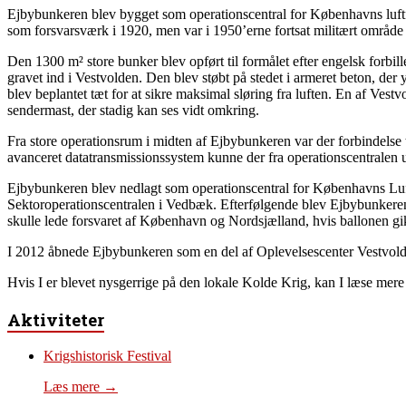
Ejbybunkeren blev bygget som operationscentral for Københavns luft
som forsvarsværk i 1920, men var i 1950’erne fortsat militært område
Den 1300 m² store bunker blev opført til formålet efter engelsk forbil
gravet ind i Vestvolden. Den blev støbt på stedet i armeret beton, d
blev beplantet tæt for at sikre maksimal sløring fra luften. En af Ve
sendermast, der stadig kan ses vidt omkring.
Fra store operationsrum i midten af Ejbybunkeren var der forbindelse t
avanceret datatransmissionssystem kunne der fra operationscentralen u
Ejbybunkeren blev nedlagt som operationscentral for Københavns Luftf
Sektoroperationscentralen i Vedbæk. Efterfølgende blev Ejbybunkeren
skulle lede forsvaret af København og Nordsjælland, hvis ballonen gik 
I 2012 åbnede Ejbybunkeren som en del af Oplevelsescenter Vestvold
Hvis I er blevet nysgerrige på den lokale Kolde Krig, kan I læse mer
Aktiviteter
Krigshistorisk Festival
Læs mere →