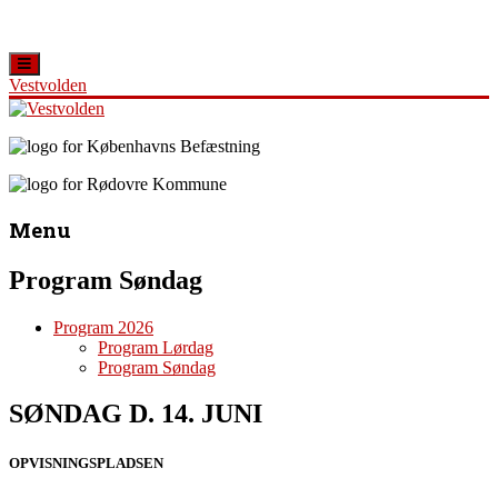
Vestvolden
Skip
to
content
Vestvolden
Velkommen
til
Menu
Oplevelsescenter
Vestvolden
Program Søndag
Program 2026
Program Lørdag
Program Søndag
SØNDAG D. 14. JUNI
OPVISNINGSPLADSEN