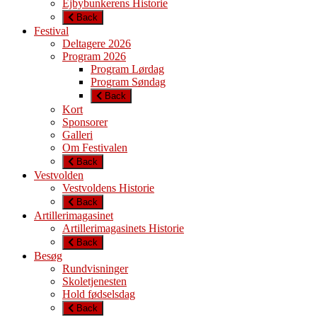
Ejbybunkerens Historie
Back
Festival
Deltagere 2026
Program 2026
Program Lørdag
Program Søndag
Back
Kort
Sponsorer
Galleri
Om Festivalen
Back
Vestvolden
Vestvoldens Historie
Back
Artillerimagasinet
Artillerimagasinets Historie
Back
Besøg
Rundvisninger
Skoletjenesten
Hold fødselsdag
Back