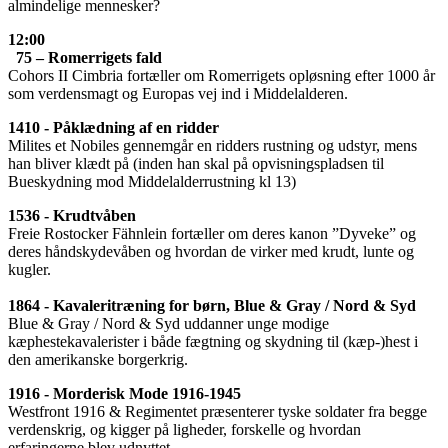
almindelige mennesker?
12:00
75 – Romerrigets fald
Cohors II Cimbria fortæller om Romerrigets opløsning efter 1000 år
som verdensmagt og Europas vej ind i Middelalderen.
1410 - Påklædning af en ridder
Milites et Nobiles gennemgår en ridders rustning og udstyr, mens
han bliver klædt på (inden han skal på opvisningspladsen til
Bueskydning mod Middelalderrustning kl 13)
1536 - Krudtvåben
Freie Rostocker Fähnlein fortæller om deres kanon ”Dyveke” og
deres håndskydevåben og hvordan de virker med krudt, lunte og
kugler.
1864 - Kavaleritræning for børn, Blue & Gray / Nord & Syd
Blue & Gray / Nord & Syd uddanner unge modige
kæphestekavalerister i både fægtning og skydning til (kæp-)hest i
den amerikanske borgerkrig.
1916 - Morderisk Mode 1916-1945
Westfront 1916 & Regimentet præsenterer tyske soldater fra begge
verdenskrig, og kigger på ligheder, forskelle og hvordan
erfaringerne blev udnyttet.