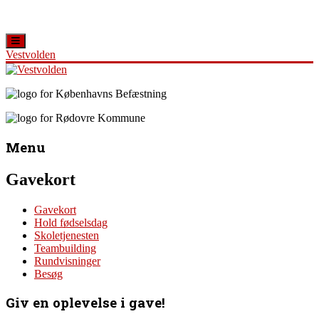
Vestvolden
Skip
to
content
Vestvolden
Velkommen
til
Menu
Oplevelsescenter
Vestvolden
Gavekort
Gavekort
Hold fødselsdag
Skoletjenesten
Teambuilding
Rundvisninger
Besøg
Giv en oplevelse i gave!