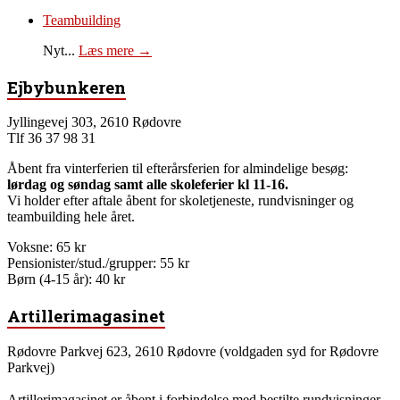
Teambuilding
Nyt...
Læs mere →
Ejbybunkeren
Jyllingevej 303, 2610 Rødovre
Tlf 36 37 98 31
Åbent fra vinterferien til efterårsferien for almindelige besøg:
lørdag og søndag samt alle skoleferier kl 11-16.
Vi holder efter aftale åbent for skoletjeneste, rundvisninger og
teambuilding hele året.
Voksne: 65 kr
Pensionister/stud./grupper: 55 kr
Børn (4-15 år): 40 kr
Artillerimagasinet
Rødovre Parkvej 623, 2610 Rødovre (voldgaden syd for Rødovre
Parkvej)
Artillerimagasinet er åbent i forbindelse med bestilte rundvisninger,