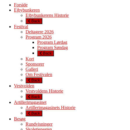
Forside
Ejbybunkeren
Ejbybunkerens Historie
Back
Festival
Deltagere 2026
Program 2026
Program Lørdag
Program Søndag
Back
Kort
Sponsorer
Galleri
Om Festivalen
Back
Vestvolden
Vestvoldens Historie
Back
Artillerimagasinet
Artillerimagasinets Historie
Back
Besøg
Rundvisninger
Skoletjenesten