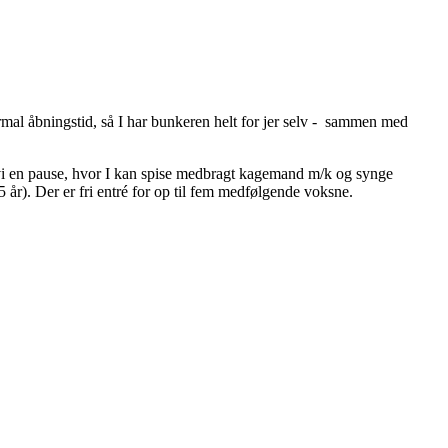
rmal åbningstid, så I har bunkeren helt for jer selv - sammen med
er vi en pause, hvor I kan spise medbragt kagemand m/k og synge
5 år). Der er fri entré for op til fem medfølgende voksne.