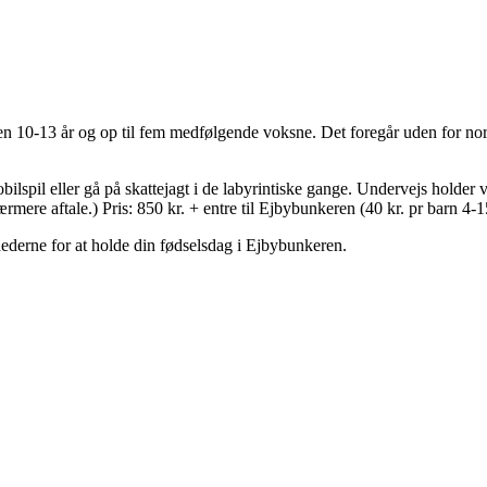
eren 10-13 år og op til fem medfølgende voksne. Det foregår uden for no
obilspil eller gå på skattejagt i de labyrintiske gange. Undervejs hold
ærmere aftale.) Pris: 850 kr. + entre til Ejbybunkeren (40 kr. pr barn 4-1
ederne for at holde din fødselsdag i Ejbybunkeren.