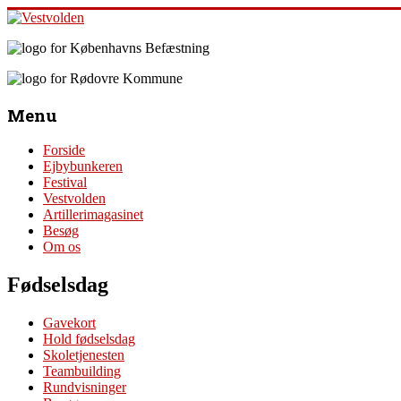
Skip
to
content
Vestvolden
Velkommen
til
Menu
Oplevelsescenter
Vestvolden
Forside
Ejbybunkeren
Festival
Vestvolden
Artillerimagasinet
Besøg
Om os
Fødselsdag
Gavekort
Hold fødselsdag
Skoletjenesten
Teambuilding
Rundvisninger