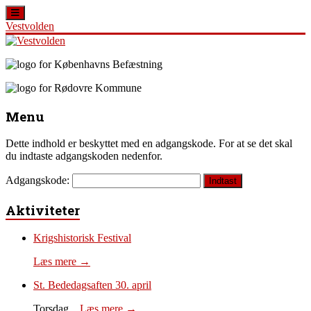
Vestvolden
Skip
to
content
Vestvolden
Velkommen
til
Menu
Oplevelsescenter
Vestvolden
Dette indhold er beskyttet med en adgangskode. For at se det skal
du indtaste adgangskoden nedenfor.
Adgangskode:
Aktiviteter
Krigshistorisk Festival
Læs mere →
St. Bededagsaften 30. april
Torsdag...
Læs mere →