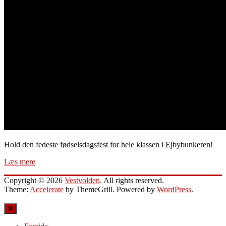
Hold den fedeste fødselsdagsfest for hele klassen i Ejbybunkeren!
Læs mere
Copyright © 2026
Vestvolden
. All rights reserved.
Theme:
Accelerate
by ThemeGrill. Powered by
WordPress
.