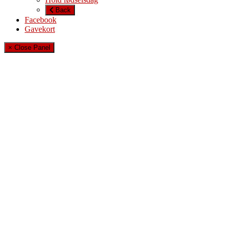
Back
Facebook
Gavekort
× Close Panel