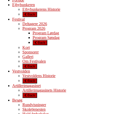
Forside
Ejbybunkeren
Ejbybunkerens Historie
Back
Festival
Deltagere 2026
Program 2026
Program Lørdag
Program Søndag
Back
Kort
Sponsorer
Galleri
Om Festivalen
Back
Vestvolden
Vestvoldens Historie
Back
Artillerimagasinet
Artillerimagasinets Historie
Back
Besøg
Rundvisninger
Skoletjenesten
Hold fødselsdag