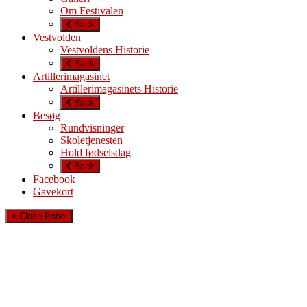
Om Festivalen
Back
Vestvolden
Vestvoldens Historie
Back
Artillerimagasinet
Artillerimagasinets Historie
Back
Besøg
Rundvisninger
Skoletjenesten
Hold fødselsdag
Back
Facebook
Gavekort
× Close Panel