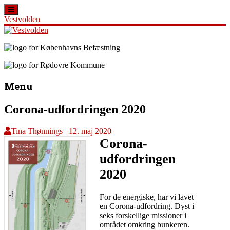
Vestvolden
Skip
to
content
Vestvolden
Velkommen
til
Menu
Oplevelsescenter
Vestvolden
Corona-udfordringen 2020
Tina Thønnings
12. maj 2020
Corona-
udfordringen
2020
For de energiske, har vi lavet
en Corona-udfordring. Dyst i
seks forskellige missioner i
området omkring bunkeren.